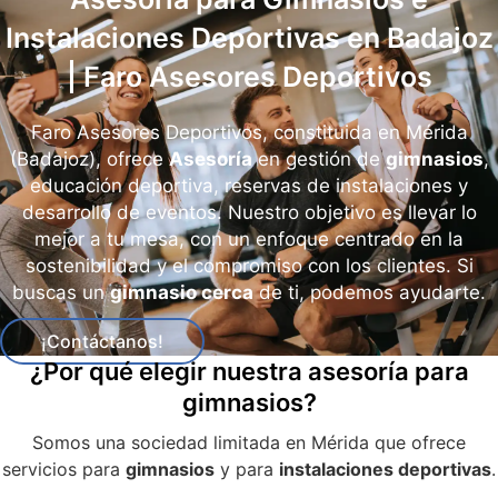
Instalaciones Deportivas en Badajoz
| Faro Asesores Deportivos
Faro Asesores Deportivos, constituida en Mérida
(Badajoz), ofrece
Asesoría
en gestión de
gimnasios
,
educación deportiva, reservas de instalaciones y
desarrollo de eventos. Nuestro objetivo es llevar lo
mejor a tu mesa, con un enfoque centrado en la
sostenibilidad y el compromiso con los clientes. Si
buscas un
gimnasio cerca
de ti, podemos ayudarte.
¡Contáctanos!
¿Por qué elegir nuestra asesoría para
gimnasios?
Somos una sociedad limitada en Mérida que ofrece
servicios para
gimnasios
y para
instalaciones deportivas
.