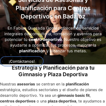
Planificación para Centros
Deportivos en Badajoz
En Fabian Quesada Gomez ofrecemos servicios
integrales de consultoría, formación y eventos para
potenciar tu
centro deportivo
. Nuestro objetivo es
ayudarte a optimizar tus procesos, mejorar la
planificación
y alcanzar tus metas.
¡Contáctanos!
Estrategia y Planificación para tu
Gimnasio y Plaza Deportiva
Nuestras
asesorias
se centran en la
planificación
estratégica, estudios sectoriales y el diseño de planes de
desarrollo deportivo. Ya sea un
gimnasio basic fit
,
centros deportivos
o una
plaza deportiva
, te ayudamos a